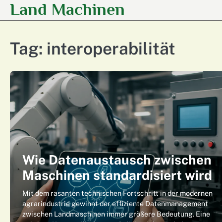
Land Machinen
Skip
to
content
Tag:
interoperabilität
Wie Datenaustausch zwischen
Maschinen standardisiert wird
Mit dem rasanten technischen Fortschritt in der modernen
agrarindustrie gewinnt der effiziente Datenmanagement
zwischen Landmaschinen immer größere Bedeutung. Eine