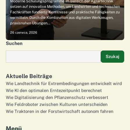
Moderne Schulungsprogramme im Bereich der Agrartechnik
setzen auf innovative Methoden, um Landwirten und technischen
Fachkräften fundierte Kenntnisse und praktische Fähigkeiten zu
vermitteln. Durch die Kombination aus digitalen Werkzeugen,
praxisnahen Übungen…
26 czerwca, 2026
Suchen
Szukaj
Aktuelle Beiträge
Wie Landtechnik für Extrembedingungen entwickelt wird
Wie KI den optimalen Erntezeitpunkt berechnet
Wie Digitalisierung den Pflanzenschutz verbessert
Wie Feldroboter zwischen Kulturen unterscheiden
Wie Traktoren in der Forstwirtschaft autonom fahren
Menü