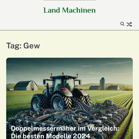
Skip
Land Machinen
to
content
Tag:
Gew
Doppelmessermäher im Vergleich:
Die besten Modelle 2024