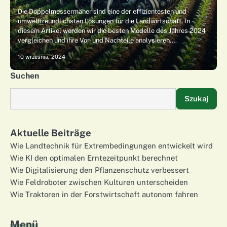
Die Doppelmessermäher sind eine der effizientesten und
umweltfreundlichsten Lösungen für die Landwirtschaft. In
diesem Artikel werden wir die besten Modelle des Jahres 2024
vergleichen und ihre Vor- und Nachteile analysieren.…
10 września, 2024
Suchen
Szukaj
Aktuelle Beiträge
Wie Landtechnik für Extrembedingungen entwickelt wird
Wie KI den optimalen Erntezeitpunkt berechnet
Wie Digitalisierung den Pflanzenschutz verbessert
Wie Feldroboter zwischen Kulturen unterscheiden
Wie Traktoren in der Forstwirtschaft autonom fahren
Menü