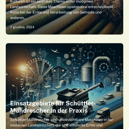
Kulturen ist ein zentrales Thema in der modernen
Landwirtschaft. Diese Maschinen spielen eine entscheidende
Rolle bei der Ernte und Verarbeitung von Getreide und
anderen…
7 grudnia, 2024
Einsatzgebiete für Schüttler-
Mähdrescher in der Praxis
Schüttler-Mähdrescher sind unverzichtbare Maschinen in der
modernen Landwirtschaft, die eine effiziente Ernte und