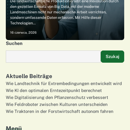
Die landwirtschaftliche Produktion erlebt eine Revolution durch
den gezielten Einsatz von Big Data, mit der moderne
Landmaschinen nicht nur mechanische Arbeit verrichten,
sondern umfassende Daten erfassen. Mit Hilfe dieser
Technologien…
16 czerwca, 2026
Suchen
Szukaj
Aktuelle Beiträge
Wie Landtechnik für Extrembedingungen entwickelt wird
Wie KI den optimalen Erntezeitpunkt berechnet
Wie Digitalisierung den Pflanzenschutz verbessert
Wie Feldroboter zwischen Kulturen unterscheiden
Wie Traktoren in der Forstwirtschaft autonom fahren
Menü