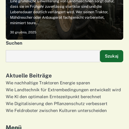
Eine gründliche Einwinterung von Landmaschinen sorgt dafür,
dass sie im Frühjahr zuverlässig startklar sind und die
Lebensdauer deutlich verlängert wird. Wer seinen Traktor,
Mähdrescher oder Anbaugerät fachgerecht vorbereitet,
minimiert teure…
30 grudnia, 2025
Suchen
Szukaj
Aktuelle Beiträge
Wie nachhaltige Traktoren Energie sparen
Wie Landtechnik für Extrembedingungen entwickelt wird
Wie KI den optimalen Erntezeitpunkt berechnet
Wie Digitalisierung den Pflanzenschutz verbessert
Wie Feldroboter zwischen Kulturen unterscheiden
Menü