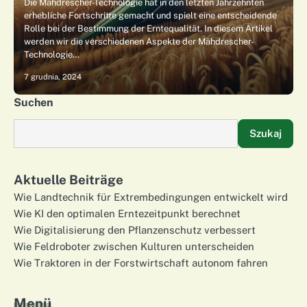
Die Mähdrescher-Technologie hat in den letzten Jahrzehnten
erhebliche Fortschritte gemacht und spielt eine entscheidende
Rolle bei der Bestimmung der Erntequalität. In diesem Artikel
werden wir die verschiedenen Aspekte der Mähdrescher-
Technologie…
7 grudnia, 2024
Suchen
Szukaj
Aktuelle Beiträge
Wie Landtechnik für Extrembedingungen entwickelt wird
Wie KI den optimalen Erntezeitpunkt berechnet
Wie Digitalisierung den Pflanzenschutz verbessert
Wie Feldroboter zwischen Kulturen unterscheiden
Wie Traktoren in der Forstwirtschaft autonom fahren
Menü