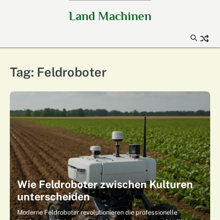
Skip
Land Machinen
to
content
Tag:
Feldroboter
Wie Feldroboter zwischen Kulturen
unterscheiden
Moderne Feldroboter revolutionieren die professionelle