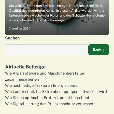
Die Wahl der richtigen Erntetechnologie ist entscheidend für die
Qualität des geernteten Korns. In diesem Artikel werden wir die
Unterschiede zwischen der Rotor- und der Schüttler-Technologie
untersuchen und deren Auswirkungen…
7 grudnia, 2024
Suchen
Szukaj
Aktuelle Beiträge
Wie Agrarsoftware und Maschinenhersteller
zusammenarbeiten
Wie nachhaltige Traktoren Energie sparen
Wie Landtechnik für Extrembedingungen entwickelt wird
Wie KI den optimalen Erntezeitpunkt berechnet
Wie Digitalisierung den Pflanzenschutz verbessert