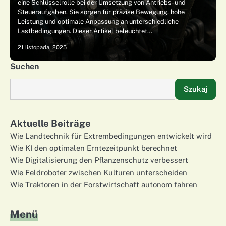
eine Schlüsselrolle bei der Umsetzung von Antriebs- und
Steueraufgaben. Sie sorgen für präzise Bewegung, hohe
Leistung und optimale Anpassung an unterschiedliche
Lastbedingungen. Dieser Artikel beleuchtet…
21 listopada, 2025
Suchen
Szukaj
Aktuelle Beiträge
Wie Landtechnik für Extrembedingungen entwickelt wird
Wie KI den optimalen Erntezeitpunkt berechnet
Wie Digitalisierung den Pflanzenschutz verbessert
Wie Feldroboter zwischen Kulturen unterscheiden
Wie Traktoren in der Forstwirtschaft autonom fahren
Menü