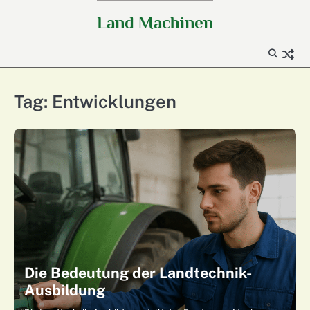
Skip
Land Machinen
to
content
Tag:
Entwicklungen
Die Bedeutung der Landtechnik-
Ausbildung