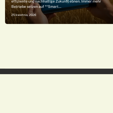
effiziente und nachhaltige Zukunft ebnen. Immer mehr
Betriebe setzen auf **Smart…
25 kwietnia, 2026