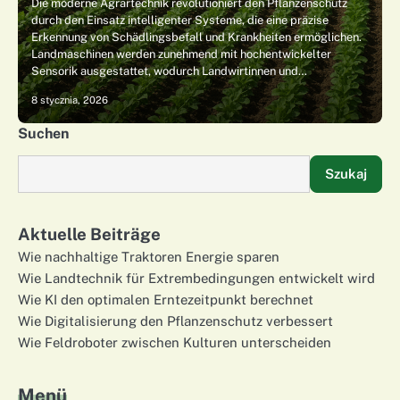
Die moderne Agrartechnik revolutioniert den Pflanzenschutz
durch den Einsatz intelligenter Systeme, die eine präzise
Erkennung von Schädlingsbefall und Krankheiten ermöglichen.
Landmaschinen werden zunehmend mit hochentwickelter
Sensorik ausgestattet, wodurch Landwirtinnen und…
8 stycznia, 2026
Suchen
Szukaj
Aktuelle Beiträge
Wie nachhaltige Traktoren Energie sparen
Wie Landtechnik für Extrembedingungen entwickelt wird
Wie KI den optimalen Erntezeitpunkt berechnet
Wie Digitalisierung den Pflanzenschutz verbessert
Wie Feldroboter zwischen Kulturen unterscheiden
Menü