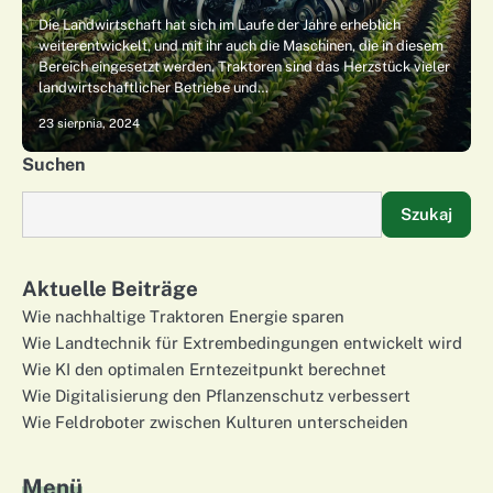
Die Landwirtschaft hat sich im Laufe der Jahre erheblich
weiterentwickelt, und mit ihr auch die Maschinen, die in diesem
Bereich eingesetzt werden. Traktoren sind das Herzstück vieler
landwirtschaftlicher Betriebe und…
23 sierpnia, 2024
Suchen
Szukaj
Aktuelle Beiträge
Wie nachhaltige Traktoren Energie sparen
Wie Landtechnik für Extrembedingungen entwickelt wird
Wie KI den optimalen Erntezeitpunkt berechnet
Wie Digitalisierung den Pflanzenschutz verbessert
Wie Feldroboter zwischen Kulturen unterscheiden
Menü