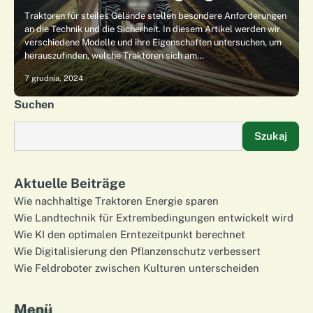
Traktoren für steiles Gelände stellen besondere Anforderungen
an die Technik und die Sicherheit. In diesem Artikel werden wir
verschiedene Modelle und ihre Eigenschaften untersuchen, um
herauszufinden, welche Traktoren sich am…
7 grudnia, 2024
Suchen
Szukaj
Aktuelle Beiträge
Wie nachhaltige Traktoren Energie sparen
Wie Landtechnik für Extrembedingungen entwickelt wird
Wie KI den optimalen Erntezeitpunkt berechnet
Wie Digitalisierung den Pflanzenschutz verbessert
Wie Feldroboter zwischen Kulturen unterscheiden
Menü