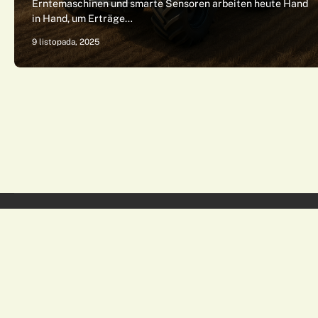
Erntemaschinen und smarte Sensoren arbeiten heute Hand
in Hand, um Erträge…
9 listopada, 2025