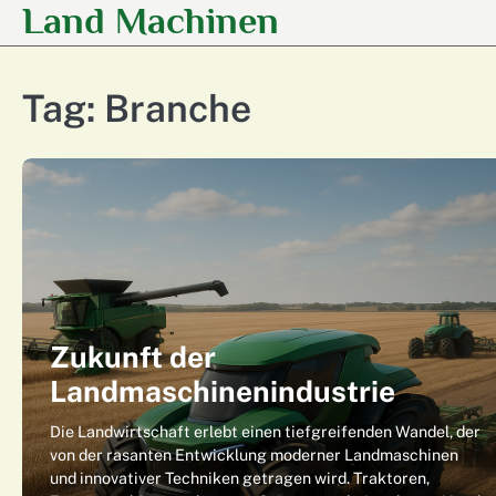
Land Machinen
Skip
to
content
Tag:
Branche
Zukunft der
Landmaschinenindustrie
Die Landwirtschaft erlebt einen tiefgreifenden Wandel, der
von der rasanten Entwicklung moderner Landmaschinen
und innovativer Techniken getragen wird. Traktoren,