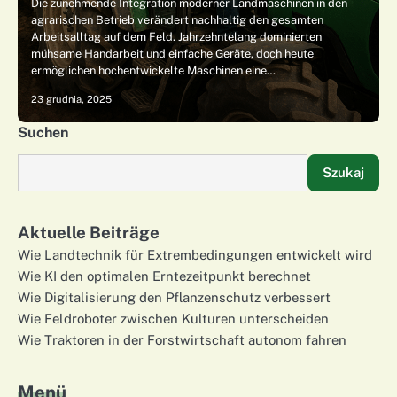
Die zunehmende Integration moderner Landmaschinen in den
agrarischen Betrieb verändert nachhaltig den gesamten
Arbeitsalltag auf dem Feld. Jahrzehntelang dominierten
mühsame Handarbeit und einfache Geräte, doch heute
ermöglichen hochentwickelte Maschinen eine…
23 grudnia, 2025
Suchen
Szukaj
Aktuelle Beiträge
Wie Landtechnik für Extrembedingungen entwickelt wird
Wie KI den optimalen Erntezeitpunkt berechnet
Wie Digitalisierung den Pflanzenschutz verbessert
Wie Feldroboter zwischen Kulturen unterscheiden
Wie Traktoren in der Forstwirtschaft autonom fahren
Menü