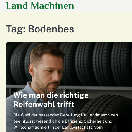
Land Machinen
Skip
to
content
Tag:
Bodenbes
Wie man die richtige
Reifenwahl trifft
Die Wahl der passenden Bereifung für Landmaschinen
beeinflusst wesentlich die Effizienz, Sicherheit und
Wirtschaftlichkeit in der Landwirtschaft. Vom