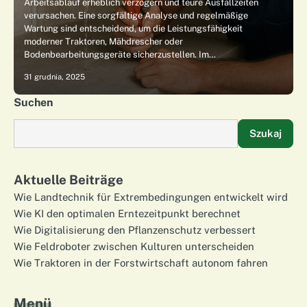
Arbeitsablauf erheblich verzögern und teure Ausfallzeiten
verursachen. Eine sorgfältige Analyse und regelmäßige
Wartung sind entscheidend, um die Leistungsfähigkeit
moderner Traktoren, Mähdrescher oder
Bodenbearbeitungsgeräte sicherzustellen. Im…
31 grudnia, 2025
Suchen
Szukaj
Aktuelle Beiträge
Wie Landtechnik für Extrembedingungen entwickelt wird
Wie KI den optimalen Erntezeitpunkt berechnet
Wie Digitalisierung den Pflanzenschutz verbessert
Wie Feldroboter zwischen Kulturen unterscheiden
Wie Traktoren in der Forstwirtschaft autonom fahren
Menü