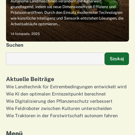
Autonome Landmaschinen verändern die Agrarwelt
grundlegend, indem sie neue Dimensionen von Effizienz und
Präzision eröffnen. Durch den Einsatz modernster Technologien
wie künstliche Intelligenz und Sensorik entstehen Lösungen, die
Arbeitsabläufe optimieren…
14 listopada, 2025
Suchen
Szukaj
Aktuelle Beiträge
Wie Landtechnik für Extrembedingungen entwickelt wird
Wie KI den optimalen Erntezeitpunkt berechnet
Wie Digitalisierung den Pflanzenschutz verbessert
Wie Feldroboter zwischen Kulturen unterscheiden
Wie Traktoren in der Forstwirtschaft autonom fahren
Menü