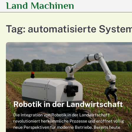
Land Machinen
Skip
to
content
Tag:
automatisierte Syste
Robotik in der Landwirtschaft
Die Integration von Robotik in der Landwirtschaft
revolutioniert herkömmliche Prozesse und eröffnet völlig
neue Perspektiven für moderne Betriebe. Bereits heute