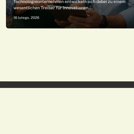
Technologieunternehmen entwickeln sich dabei zu einem
wesentlichen Treiber für Innovationen.…
16 lutego, 2026