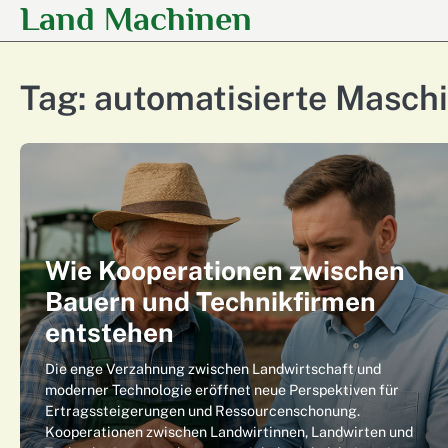
Land Machinen
Skip
to
content
Tag:
automatisierte Masch
Wie Kooperationen zwischen
Bauern und Technikfirmen
entstehen
Die enge Verzahnung zwischen Landwirtschaft und
moderner Technologie eröffnet neue Perspektiven für
Ertragssteigerungen und Ressourcenschonung.
Kooperationen zwischen Landwirtinnen, Landwirten und