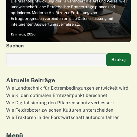
Die rasante Entwicklung der KI verändert die Art und Weise, wie
landwirtschaftliche Betriebe ihre Ernteerträge planen und
optimieren. Moderne Ansätze zur Erstellung von
Ertragsprognosen verbinden präzise Datenerfassung mit
intelligenten Auswertungsverfahren.…
12 marca, 2026
Suchen
Szukaj
Aktuelle Beiträge
Wie Landtechnik für Extrembedingungen entwickelt wird
Wie KI den optimalen Erntezeitpunkt berechnet
Wie Digitalisierung den Pflanzenschutz verbessert
Wie Feldroboter zwischen Kulturen unterscheiden
Wie Traktoren in der Forstwirtschaft autonom fahren
Menü