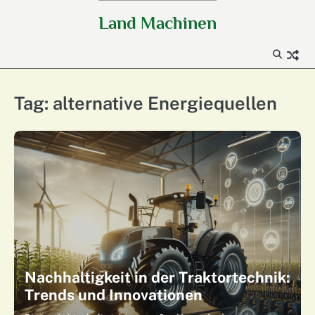
Skip
Land Machinen
to
content
Tag:
alternative Energiequellen
Nachhaltigkeit in der Traktortechnik:
Trends und Innovationen