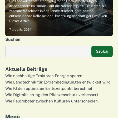
Die Landwirtschaft steht vor großen Herausforderungen,
insbesondere im Hinblick auf die Nachhaltigkeit. Traktoren, als
zentrale Maschinen in der Landwirtschaft, spielen eine
entscheidende Rolle bei der Umsetzung nachhaltiger Praktiken.
Dieser Artikel…
7 grudnia, 2024
Suchen
Szukaj
Aktuelle Beiträge
Wie nachhaltige Traktoren Energie sparen
Wie Landtechnik für Extrembedingungen entwickelt wird
Wie KI den optimalen Erntezeitpunkt berechnet
Wie Digitalisierung den Pflanzenschutz verbessert
Wie Feldroboter zwischen Kulturen unterscheiden
Menü