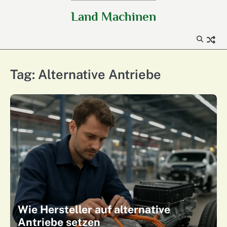
Skip
Land Machinen
to
content
Tag:
Alternative Antriebe
Wie Hersteller auf alternative
Antriebe setzen