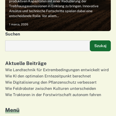
produktiven Kapazitäten mit einer Reduzierung der
Treibhausgasemissionen in Einklang zu bringen. Innovative
Ansätze und technische Fortschritte spielen dabei eine
entscheidende Rolle. Vor allem…
1 marca, 2026
Suchen
Szukaj
Aktuelle Beiträge
Wie Landtechnik für Extrembedingungen entwickelt wird
Wie KI den optimalen Erntezeitpunkt berechnet
Wie Digitalisierung den Pflanzenschutz verbessert
Wie Feldroboter zwischen Kulturen unterscheiden
Wie Traktoren in der Forstwirtschaft autonom fahren
Menü