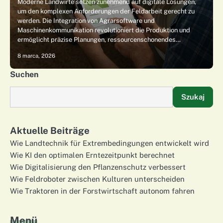
Moderne Landwirte setzen zunehmend auf digitale Lösungen,
um den komplexen Anforderungen der Feldarbeit gerecht zu
werden. Die Integration von Agrarsoftware und
Maschinenkommunikation revolutioniert die Produktion und
ermöglicht präzise Planungen, ressourcenschonendes…
8 marca, 2026
Suchen
Szukaj
Aktuelle Beiträge
Wie Landtechnik für Extrembedingungen entwickelt wird
Wie KI den optimalen Erntezeitpunkt berechnet
Wie Digitalisierung den Pflanzenschutz verbessert
Wie Feldroboter zwischen Kulturen unterscheiden
Wie Traktoren in der Forstwirtschaft autonom fahren
Menü