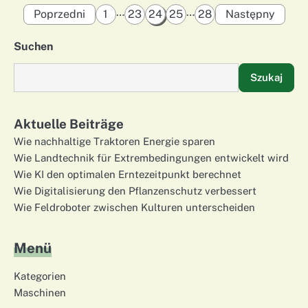
Stronicowanie
…
…
Poprzedni
1
23
24
25
28
Następny
wpisów
Suchen
Szukaj
Aktuelle Beiträge
Wie nachhaltige Traktoren Energie sparen
Wie Landtechnik für Extrembedingungen entwickelt wird
Wie KI den optimalen Erntezeitpunkt berechnet
Wie Digitalisierung den Pflanzenschutz verbessert
Wie Feldroboter zwischen Kulturen unterscheiden
Menü
Kategorien
Maschinen